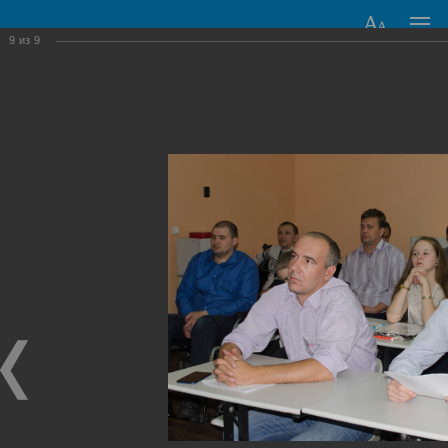
9
из
9
Новокузнецкий
государственный
гуманитарно-
технический
колледж-
интернат
8:00 — 16:30
8 (3843) 37-82-09, +7 (961) 714-20-72
Основные сведения
Структура и органы управления образовательной
организацией