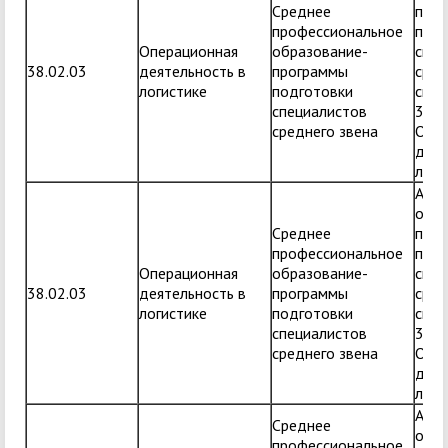
Среднее
прог
профессиональное
подг
Операционная
образование-
спец
38.02.03
деятельность в
программы
сред
логистике
подготовки
спец
специалистов
38.0
среднего звена
Опер
деят
логи
Адап
обра
Среднее
прог
профессиональное
подг
Операционная
образование-
спец
38.02.03
деятельность в
программы
сред
логистике
подготовки
спец
специалистов
38.0
среднего звена
Опер
деят
логи
Адап
Среднее
обра
профессиональное