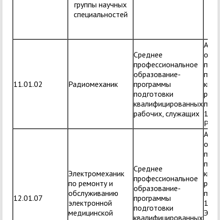
группы научных
с
специальностей
Адап
Среднее
обра
профессиональное
прог
образование-
подг
11.01.02
Радиомеханик
программы
ква
подготовки
рабо
квалифицированных
по п
рабочих, служащих
11.0
Рад
Адап
обра
прог
подг
Среднее
Электромеханик
ква
профессиональное
по ремонту и
рабо
образование-
обслуживанию
по п
12.01.07
программы
электронной
12.0
подготовки
медицинской
Элек
квалифицированных