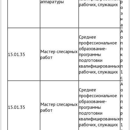
аппаратуры
ремо
рабочих, служащих
обс
элек
мед
аппа
Адап
Среднее
обра
профессиональное
прог
образование-
подг
Мастер слесарных
15.01.35
программы
ква
работ
подготовки
рабо
квалифицированных
по п
рабочих, служащих
15.0
слес
Адап
Среднее
обра
профессиональное
прог
образование-
подг
Мастер слесарных
15.01.35
программы
ква
работ
подготовки
рабо
квалифицированных
по п
рабочих, служащих
15.0