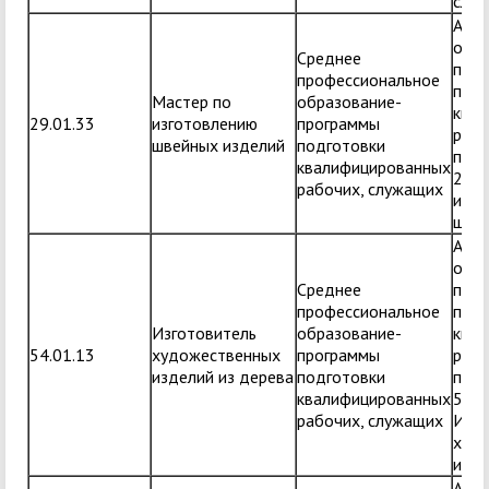
слес
Адап
обра
Среднее
прог
профессиональное
подг
Мастер по
образование-
ква
29.01.33
изготовлению
программы
рабо
швейных изделий
подготовки
по п
квалифицированных
29.0
рабочих, служащих
изго
швей
Адап
обра
Среднее
прог
профессиональное
подг
Изготовитель
образование-
ква
54.01.13
художественных
программы
рабо
изделий из дерева
подготовки
по п
квалифицированных
54.0
рабочих, служащих
Изго
худ
изде
Адап