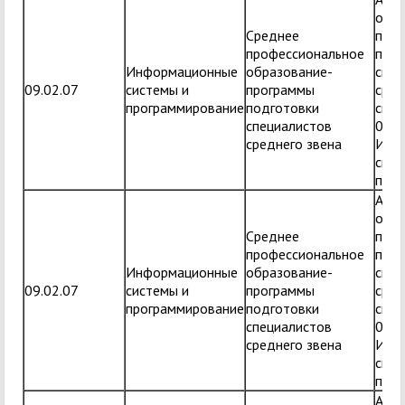
обра
Среднее
прог
профессиональное
подг
Информационные
образование-
спец
09.02.07
системы и
программы
сред
программирование
подготовки
спец
специалистов
09.0
среднего звена
Инф
сист
прог
Адап
обра
Среднее
прог
профессиональное
подг
Информационные
образование-
спец
09.02.07
системы и
программы
сред
программирование
подготовки
спец
специалистов
09.0
среднего звена
Инф
сист
прог
Адап