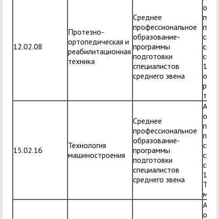
обра
Среднее
прог
профессиональное
подг
Протезно-
образование-
спец
ортопедическая и
12.02.08
программы
сред
реабилитационная
подготовки
спец
техника
специалистов
12.0
среднего звена
орто
реаб
техн
Адап
обра
Среднее
прог
профессиональное
подг
образование-
Технология
спец
15.02.16
программы
машиностроения
сред
подготовки
спец
специалистов
15.0
среднего звена
Техн
маш
Адап
обра