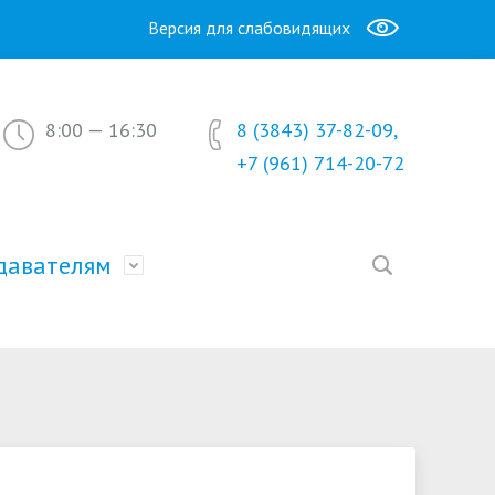
Версия для слабовидящих
8:00 — 16:30
8 (3843) 37-82-09,
+7 (961) 714-20-72
давателям
Образование
окументы и справки
Новости
Часто задаваемые вопросы
асписание занятий