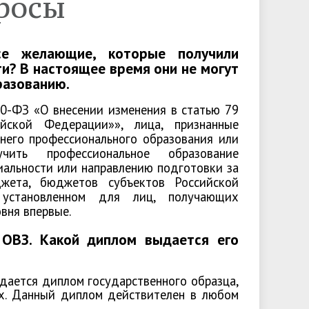
росы
анятия по арт-терапии
Материально-техническое
обеспечение и оснащённость
бразовательного процесса.
се желающие, которые получили
Доступная среда
и? В настоящее время они не могут
разованию.
Вакантные места для приёма
(перевода) обучающихся
00-ФЗ «О внесении изменения в статью 79
йской Федерации»», лица, признанные
Фотогалерея
еднего профессионального образования или
чить профессиональное образование
иальности или направлению подготовки за
жета, бюджетов субъектов Российской
Информационная
становленном для лиц, получающих
безопасность
вня впервые.
 ОВЗ. Какой диплом выдается его
ется диплом государственного образца,
ях. Данный диплом действителен в любом