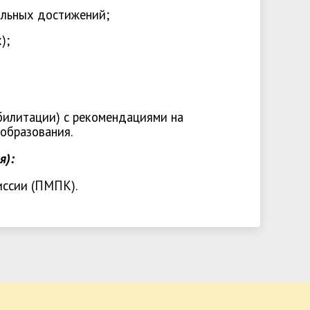
ьных достижений;
);
и абилитации) с рекомендациями на
образования.
я):
ссии (ПМПК).