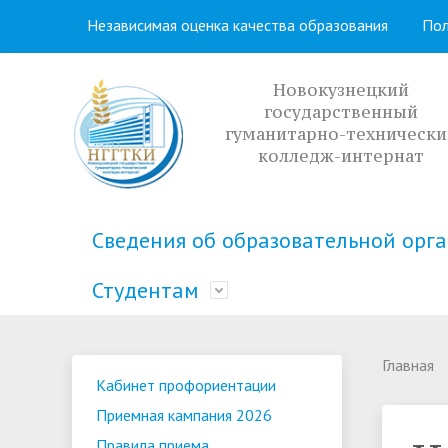
Независимая оценка качества образования
Пол
Новокузнецкий
государственный
гуманитарно-технически
колледж-интернат
Сведения об образовательной орг
Студентам
Основные сведения
Кабинет профориентации
Учебная часть
Распорядок дня
Структура
Приемная
Методиче
Расписани
Главная
Кабинет профориентации
образова
Социальный паспорт
Полезная информация
Общежит
Студенче
организа
Приемная кампания 2026
доступности
Правила приема