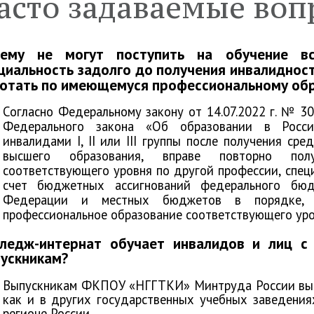
асто задаваемые воп
дистанционного
Содействие трудоустройству
З
тво
Педагогический состав
выпускников
о
чему не могут поступить на обучение в
циальность задолго до получения инвалидност
отать по имеющемуся профессиональному об
образовательные
Финансово-хозяйственная
деятельность
Согласно Федеральному закону от 14.07.2022 г. № 3
Федерального закона «Об образовании в Росси
ия питания в
Демонстрационный экзамен
инвалидами I, II или III группы после получения ср
высшего образования, вправе повторно полу
тельной организации
соответствующего уровня по другой профессии, спец
счет бюджетных ассигнований федерального бюд
а и защита
Противодействие терроризму
Федерации и местных бюджетов в порядке, у
ьных данных
и экстремизму
профессиональное образование соответствующего уро
ледж-интернат обучает инвалидов и лиц с
ускникам?
Выпускникам ФКПОУ «НГГТКИ» Минтруда России выда
как и в других государственных учебных заведени
регионе России.