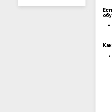
Ест
обу
Как
При
- п
- а
- 
- 4