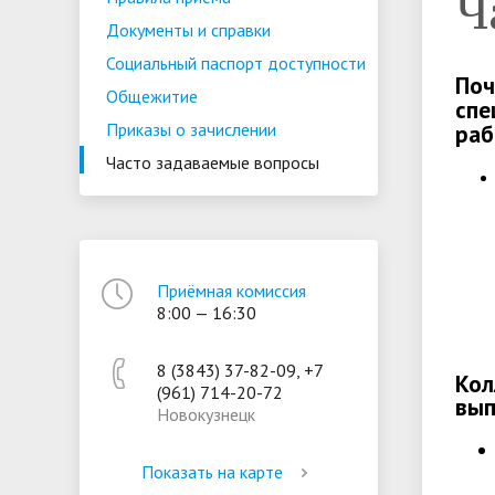
Ч
Расписание экзаменов
Система 
Образовательные стандарты и
Руководс
Документы и справки
обучения
требования
Социальный паспорт доступности
По
Общежитие
спе
Приказы о зачислении
раб
Стипендии и меры поддержки
Платные 
Часто задаваемые вопросы
обучающихся
услуги
Международное
Организац
сотрудничество
образова
Приёмная комиссия
Охрана труда
Обработк
8:00 — 16:30
персонал
8 (3843) 37-82-09, +7
Противодействие коррупции
Кол
(961) 714-20-72
вып
Новокузнецк
Показать на карте