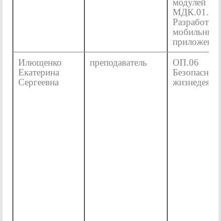
модулей
МДК.01.03
Разработка
мобильных
приложени
Илющенко
преподаватель
ОП.06
Екатерина
Безопаснос
Сергеевна
жизнедеяте