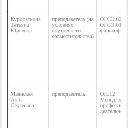
Куропаткина
преподаватель (на
ОГСЭ.02 И
Татьяна
условиях
ОГСЭ.01 О
Юрьевна
внутреннего
философии
совместительства)
Маянская
преподаватель
ОП.12
Анна
Менеджмен
Сергеевна
профессион
деятельнос