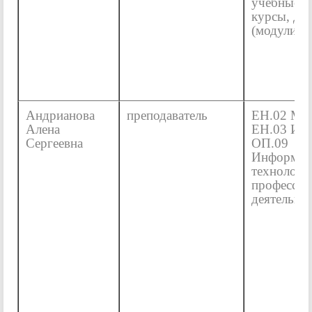
учебные п
курсы, ди
(модули)
Андрианова
преподаватель
ЕН.02 Мат
Алена
ЕН.03 Ин
Сергеевна
ОП.09
Информац
технологи
профессио
деятельно