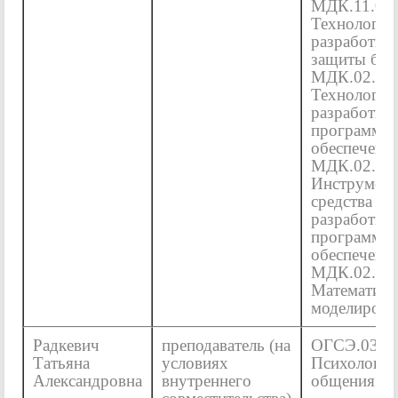
МДК.11.01
Технология
разработки 
защиты баз
МДК.02.01
Технология
разработки
программн
обеспечени
МДК.02.02
Инструмент
средства
разработки
программн
обеспечени
МДК.02.03
Математиче
моделирова
Радкевич
преподаватель (на
ОГСЭ.03
Татьяна
условиях
Психология
Александровна
внутреннего
общения