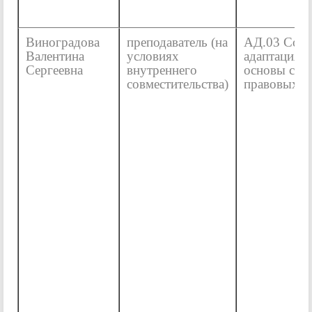
Виноградова
преподаватель (на
АД.03 Соци
Валентина
условиях
адаптация и
Сергеевна
внутреннего
основы соц
совместительства)
правовых з