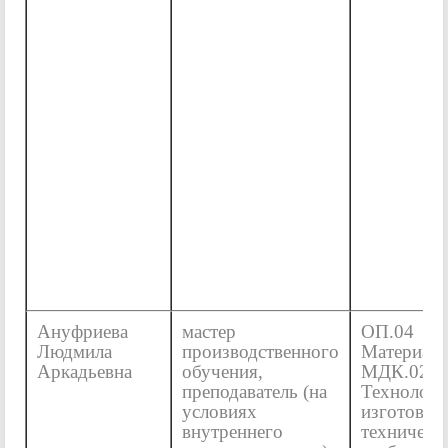
Ануфриева
мастер
ОП.04
Людмила
производственного
Материало
Аркадьевна
обучения,
МДК.02.0
преподаватель (на
Технологи
условиях
изготовле
внутреннего
техническ