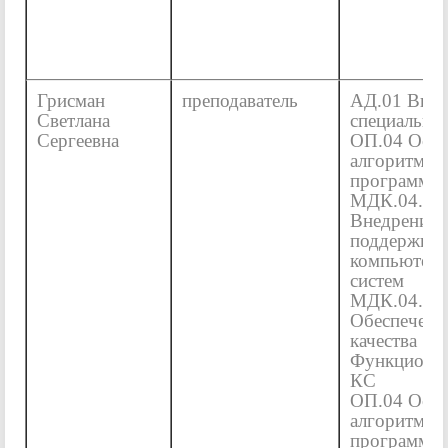
Грисман
преподаватель
АД.01 Введ
Светлана
специально
Сергеевна
ОП.04 Осн
алгоритмиз
программир
МДК.04.01
Внедрение 
поддержка
компьютер
систем
МДК.04.02
Обеспечени
качества
Функциони
КС
ОП.04 Осн
алгоритмиз
программир