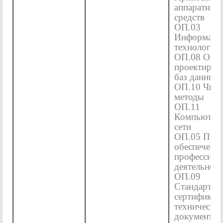
аппаратных
средств
ОП.03
Информаци
технологии
ОП.08 Осн
проектиров
баз данных
ОП.10 Числ
методы
ОП.11
Компьютер
сети
ОП.05 Прав
обеспечени
профессион
деятельнос
ОП.09
Стандартиз
сертификац
техническое
документир