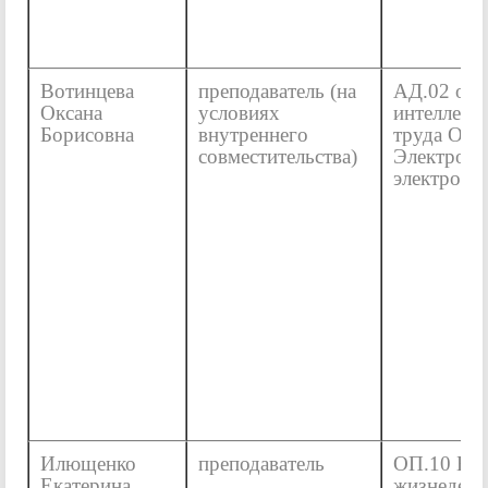
Вотинцева
преподаватель (на
АД.02 ос
Оксана
условиях
интеллект
Борисовна
внутреннего
труда ОП.
совместительства)
Электроте
электронн
Илющенко
преподаватель
ОП.10 Без
Екатерина
жизнедеят