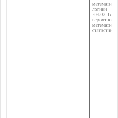
математиче
логики
ЕН.03 Теор
вероятносте
математиче
статистика