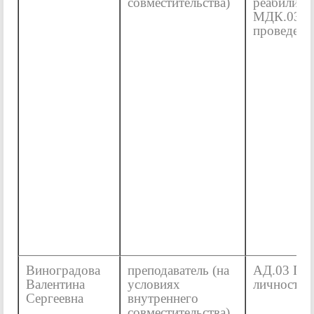
совместительства)
реабилита
МДК.03.0
проведен
Виноградова
преподаватель (на
АД.03 Пси
Валентина
условиях
личности
Сергеевна
внутреннего
совместительства)