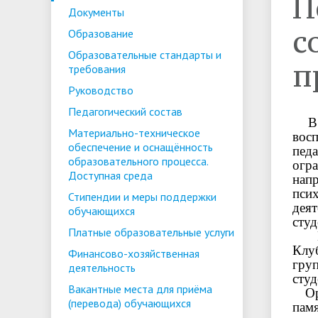
П
Расписание экзаменов
Система 
Образовательные стандарты и
Руководс
Документы
обучения
требования
с
Образование
Образовательные стандарты и
п
требования
Руководство
Стипендии и меры поддержки
Платные 
обучающихся
услуги
Педагогический состав
В у
Материально-техническое
вос
Международное
Организац
обеспечение и оснащённость
пед
сотрудничество
образова
образовательного процесса.
огр
Доступная среда
нап
Охрана труда
Обработк
пси
Стипендии и меры поддержки
дея
персонал
обучающихся
студ
Платные образовательные услуги
Под
Противодействие коррупции
Клу
Финансово-хозяйственная
гру
деятельность
студ
Вакантные места для приёма
Ор
(перевода) обучающихся
памя