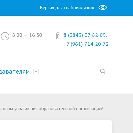
Версия для слабовидящих
8:00 — 16:30
8 (3843) 37-82-09,
+7 (961) 714-20-72
давателям
Образование
окументы и справки
Новости
 органы управления образовательной организацией
Часто задаваемые вопросы
асписание занятий