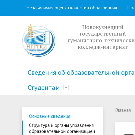
Независимая оценка качества образования
Пол
Новокузнецкий
государственный
гуманитарно-технически
колледж-интернат
Сведения об образовательной орг
Студентам
Основные сведения
Кабинет профориентации
Учебная часть
Распорядок дня
Структура
Приемная
Методиче
Расписани
Главная
Основные сведения
образова
Социальный паспорт
Полезная информация
Общежит
Студенче
организа
Структура и органы управления
доступности
образовательной организацией