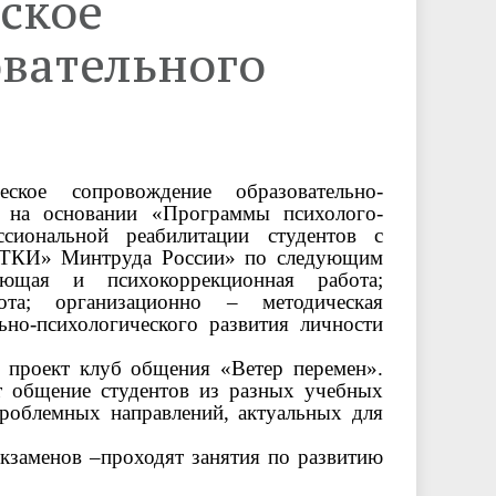
ское
анятия по арт-терапии
Материально-техническое
обеспечение и оснащённость
вательного
бразовательного процесса.
Доступная среда
Вакантные места для приёма
(перевода) обучающихся
ское сопровождение образовательно-
ся на основании «Программы психолого-
Фотогалерея
ссиональной реабилитации студентов с
ТКИ» Минтруда России» по следующим
вающая и психокоррекционная работа;
Информационная
бота; организационно – методическая
ьно-психологического развития личности
безопасность
проект клуб общения «Ветер перемен».
т общение студентов из разных учебных
проблемных направлений, актуальных для
экзаменов –проходят занятия по развитию