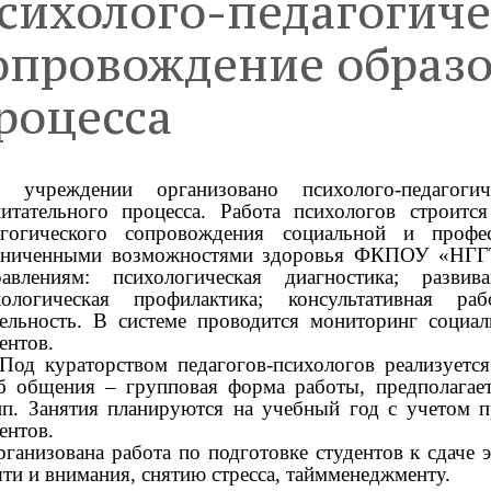
сихолого-педагогиче
дистанционного
Содействие трудоустройству
З
тво
Педагогический состав
выпускников
опровождение образо
о
роцесса
образовательные
Финансово-хозяйственная
деятельность
чреждении организовано психолого-педагогиче
питательного процесса. Работа психологов строит
ия питания в
Демонстрационный экзамен
агогического сопровождения социальной и профе
тельной организации
аниченными возможностями здоровья ФКПОУ «НГГ
равлениям: психологическая диагностика; разви
а и защита
Противодействие терроризму
хологическая профилактика; консультативная ра
тельность. В системе проводится мониторинг социал
ьных данных
и экстремизму
ентов.
 кураторством педагогов-психологов реализуется 
б общения – групповая форма работы, предполагае
пп. Занятия планируются на учебный год с учетом 
ентов.
ганизована работа по подготовке студентов к сдаче 
ти и внимания, снятию стресса, таймменеджменту.