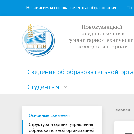
Независимая оценка качества образования
Пол
Новокузнецкий
государственный
гуманитарно-технически
колледж-интернат
Сведения об образовательной орг
Студентам
Основные сведения
Кабинет профориентации
Учебная часть
Распорядок дня
Структура
Приемная
Методиче
Расписани
Главная
Основные сведения
образова
Социальный паспорт
Полезная информация
Общежит
Студенче
организа
Структура и органы управления
доступности
образовательной организацией