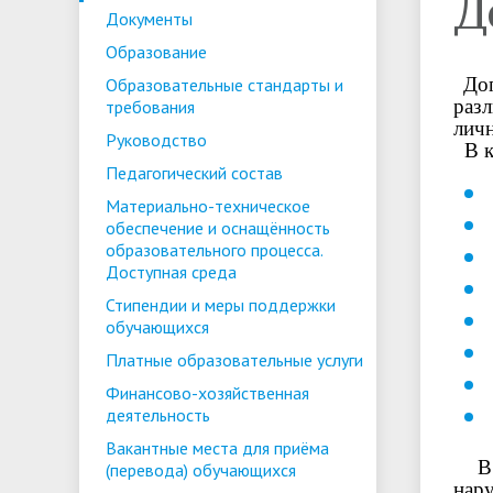
Д
Расписание экзаменов
Система 
Образовательные стандарты и
Руководс
Документы
обучения
требования
Образование
Доп
Образовательные стандарты и
раз
требования
личн
Руководство
Стипендии и меры поддержки
Платные 
В к
обучающихся
услуги
Педагогический состав
Материально-техническое
Международное
Организац
обеспечение и оснащённость
сотрудничество
образова
образовательного процесса.
Доступная среда
Охрана труда
Обработк
Стипендии и меры поддержки
персонал
обучающихся
Платные образовательные услуги
Противодействие коррупции
Финансово-хозяйственная
деятельность
Вакантные места для приёма
В 2
(перевода) обучающихся
нар