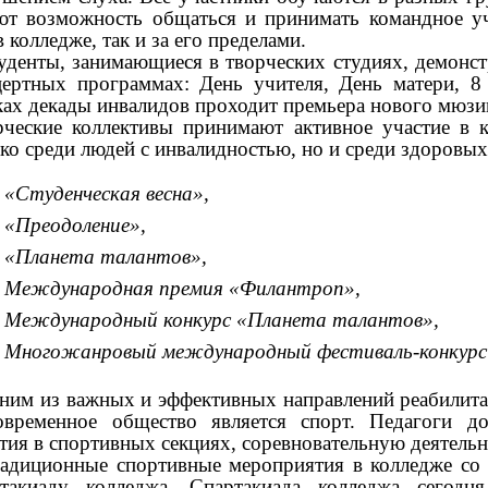
ют возможность общаться и принимать командное уч
в колледже, так и за его пределами.
денты, занимающиеся в творческих студиях, демонс
цертных программах: День учителя, День матери, 
ах декады инвалидов проходит премьера нового мюзи
рческие коллективы принимают активное участие в 
ко среди людей с инвалидностью, но и среди здоровы
«Студенческая весна»,
«Преодоление»,
«Планета талантов»,
Международная премия «Филантроп»,
Международный конкурс «Планета талантов»,
Многожанровый международный фестиваль-конкурс 
им из важных и эффективных направлений реабилитац
овременное общество является спорт. Педагоги до
тия в спортивных секциях, соревновательную деятельн
диционные спортивные мероприятия в колледже со 
ртакиаду колледжа. Спартакиада колледжа сегодня