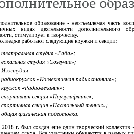
ополнительное обра
дистанционного
Содействие трудоустройству
З
тво
Педагогический состав
выпускников
о
олнительное образование - неотъемлемая часть восп
личных видах деятельности дополнительного обр
ости, стимулирует к творчеству.
образовательные
Финансово-хозяйственная
олледже работают следующие кружки и секции:
деятельность
театральная студия «Рада»;
ия питания в
Демонстрационный экзамен
вокальная студия «Созвучие»;
тельной организации
Изостудия;
радиокружок «Коллективная радиостанция»;
а и защита
Противодействие терроризму
ьных данных
кружок «Радиомеханик»;
и экстремизму
спортивная секция «Пауэрлифтинг»;
спортивная секция «Настольный теннис»;
общая физическая подготовка.
018 г. был создан еще один творческий коллектив 
ушением слуха. Все участники обучаются в разных гр