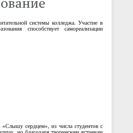
зование
анятия по арт-терапии
Материально-техническое
обеспечение и оснащённость
бразовательного процесса.
итательной системы колледжа. Участие в
Доступная среда
азования способствует самореализации
Вакантные места для приёма
(перевода) обучающихся
Фотогалерея
Информационная
безопасность
-
«Слышу сердцем», из числа студентов с
уппах, но благодаря творческим встречам