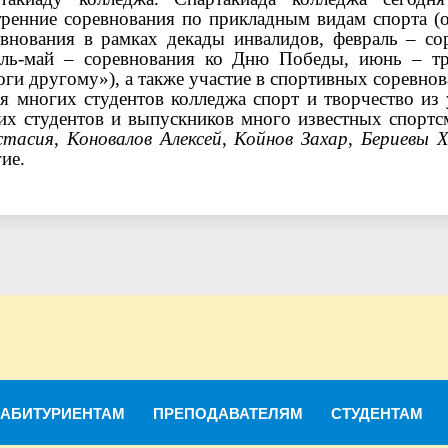
тренние соревнования по прикладным видам спорта (о
евнования в рамках декады инвалидов, февраль – со
ель-май – соревнования ко Дню Победы, июнь –
т
ги другому»), а также участие в спортивных соревно
 многих студентов колледжа спорт и творчество из 
их студентов и выпускников много известных спортс
стасия
,
Коновалов Алексей
,
Койнов Захар
,
Бериевы Х
ие.
АБИТУРИЕНТАМ
ПРЕПОДАВАТЕЛЯМ
СТУДЕНТАМ