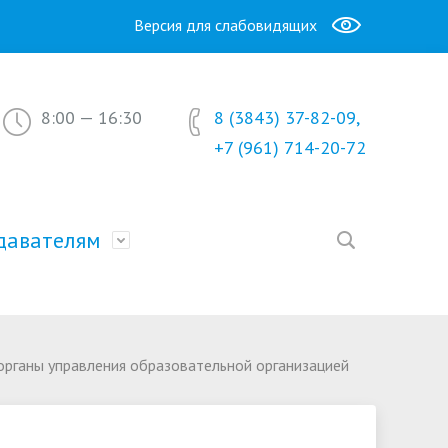
Версия для слабовидящих
8:00 — 16:30
8 (3843) 37-82-09,
+7 (961) 714-20-72
давателям
Образование
окументы и справки
Новости
 органы управления образовательной организацией
Часто задаваемые вопросы
асписание занятий