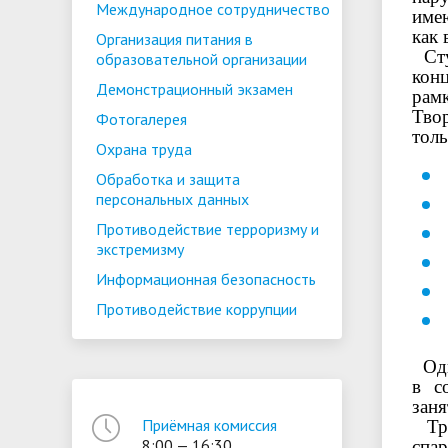
Международное сотрудничество
име
как 
Организация питания в
Сту
образовательной организации
кон
Демонстрационный экзамен
рамк
Тво
Фотогалерея
толь
Охрана труда
Обработка и защита
персональных данных
Противодействие терроризму и
экстремизму
Информационная безопасность
Противодействие коррупции
Одн
в с
заня
Приёмная комиссия
Тра
8:00 — 16:30
спа