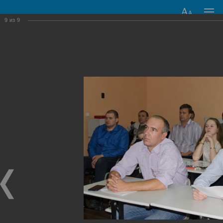
9
из
9
Новокузнецкий
государственный
гуманитарно-
технический
колледж-
интернат
8:00 — 16:30
8 (3843) 37-82-09, +7 (961) 714-20-72
Основные сведения
Структура и органы управления образовательной
организацией