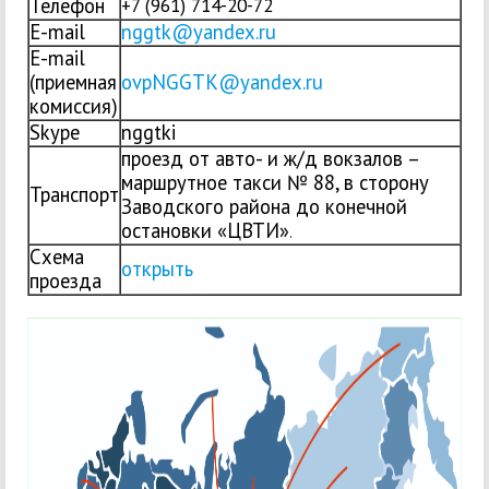
Телефон
+7 (961) 714-20-72
E-mail
nggtk@yandex.ru
E-mail
(приемная
ovpNGGTK@yandex.ru
комиссия)
Skype
nggtki
проезд от авто- и ж/д вокзалов –
маршрутное такси № 88, в сторону
Транспорт
Заводского района до конечной
остановки «ЦВТИ»
.
Схема
открыть
проезда