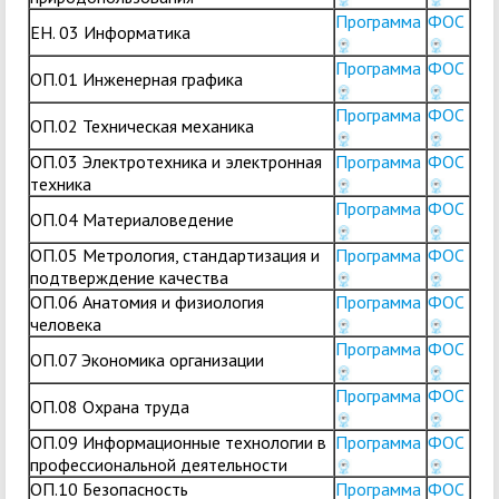
Программа
ФОС
ЕН. 03 Информатика
Программа
ФОС
ОП.01 Инженерная графика
Программа
ФОС
ОП.02 Техническая механика
ОП.03 Электротехника и электронная
Программа
ФОС
техника
Программа
ФОС
ОП.04 Материаловедение
ОП.05 Метрология, стандартизация и
Программа
ФОС
подтверждение качества
ОП.06 Анатомия и физиология
Программа
ФОС
человека
Программа
ФОС
ОП.07 Экономика организации
Программа
ФОС
ОП.08 Охрана труда
ОП.09 Информационные технологии в
Программа
ФОС
профессиональной деятельности
ОП.10 Безопасность
Программа
ФОС