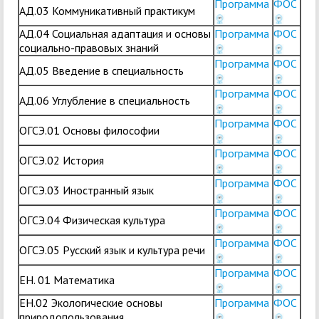
Программа
ФОС
АД.03 Коммуникативный практикум
АД.04 Социальная адаптация и основы
Программа
ФОС
социально-правовых знаний
Программа
ФОС
АД.05 Введение в специальность
Программа
ФОС
АД.06 Углубление в специальность
Программа
ФОС
ОГСЭ.01 Основы философии
Программа
ФОС
ОГСЭ.02 История
Программа
ФОС
ОГСЭ.03 Иностранный язык
Программа
ФОС
ОГСЭ.04 Физическая культура
Программа
ФОС
ОГСЭ.05 Русский язык и культура речи
Программа
ФОС
ЕН. 01 Математика
ЕН.02 Экологические основы
Программа
ФОС
природопользования