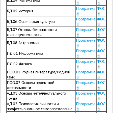
БД.04 Математика
Программа
ФОС
БД.05 История
Программа
ФОС
БД.06 Физическая культура
БД.07 Основы безопасности
Программа
ФОС
жизнедеятельности
Программа
ФОС
БД.08 Астрономия
Программа
ФОС
ПД.01 Информатика
Программа
ФОС
ПД.02 Физика
ПОО.01 Родная литература/Родной
Программа
ФОС
язык
ПОО.02 Основы проектной
Программа
ФОС
деятельности
АД.01 Основы интеллектуального
Программа
ФОС
труда
АД.02 Психология личности и
Программа
ФОС
профессиональное самоопределение