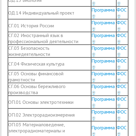
ОД.13 Биология
Программа
ФОС
ОД.14 Индивидуальный проект
Программа
ФОС
СГ.01 История России
СГ.02 Иностранный язык в
Программа
ФОС
профессиональной деятельности
СГ.03 Безопасность
Программа
ФОС
жизнедеятельности
Программа
ФОС
СГ.04 Физическая культура
СГ.05 Основы финансовой
Программа
ФОС
грамотности
СГ.06 Основы бережливого
Программа
ФОС
производства
Программа
ФОС
ОП.01 Основы электротехники
Программа
ФОС
ОП.02 Электрорадиоизмерения
ОП.03 Материаловедение,
Программа
ФОС
электрорадиоматериалы и